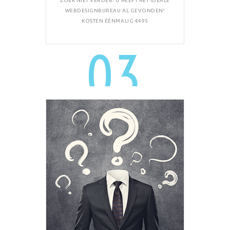
ZOEK NIET VERDER! U HEEFT HET IDEALE
WEBDESIGNBUREAU AL GEVONDEN!
KOSTEN ÉÉNMALIG €495
03